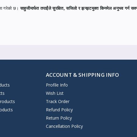
जना गरेको छ।
साहुजीमार्फत तपाईंले सुरक्षित, सजिलो र झन्झटमुक्त किनमेल अनुभव गर्न सक्न
ACCOUNT & SHIPPING INFO
ducts
Profile Info
cts
Wish List
Products
Track Order
oducts
Refund Policy
Return Policy
Cancellation Policy