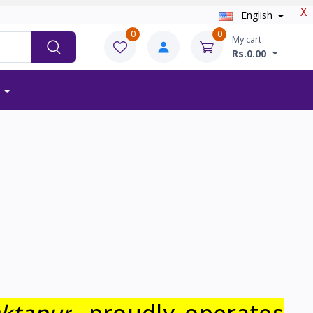
X
English
0
0
My cart
Rs.0.00
ktapur
, proudly operates