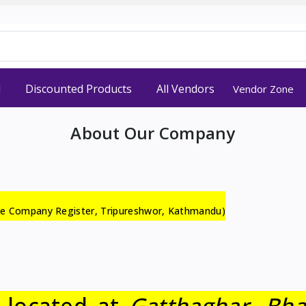
d
Discounted Products
All Vendors
Vendor Zone
About Our Company
he Company Register, Tripureshwor, Kathmandu)
, located at
Gatthaghar, Bha