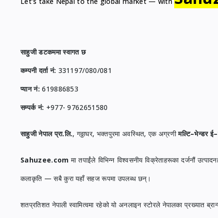
Let’s take Nepal to the global market — with
साहुजी डटकममा स्वागत छ
कम्पनी दर्ता नं:
331197/080/081
प्यान नं:
619886853
सम्पर्क नं:
+977- 9762651580
साहुजी नेपाल प्रा.लि.
, गठ्ठाघर, भक्तपुरमा अवस्थित, एक अग्रणी
मल्टि–भेन्डर ई–क
Sahuzee.com
मा तपाईंले विभिन्न विश्वसनीय विक्रेताहरूका दर्जनौं उत्पाद
कलाकृति — सबै कुरा यहाँ सहज रूपमा उपलब्ध छन्।
शतप्रतिशत नेपाली स्वामित्वमा रहेको यो अनलाइन स्टोरले नेपालका प्रख्यात ब्रान्