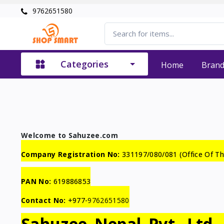
9762651580
Categories
Home
Bran
Welcome to Sahuzee.com
Company Registration No:
331197/080/081 (Office Of T
PAN No:
619886853
Contact No:
+977-
9762651580
Sahuzee Nepal Pvt. Ltd.